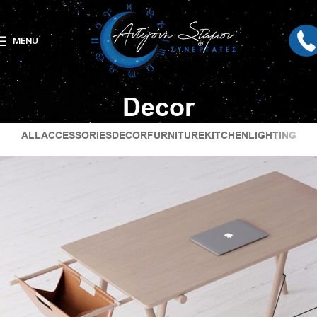
MENU
Decor
ALL
ACCESSORIES
DECOR
FURNITURE
KITCHEN
LIGHTING