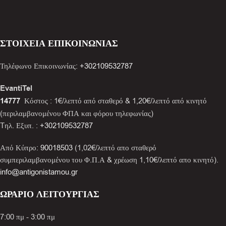
ΣΤΟΙΧΕΙΑ ΕΠΙΚΟΙΝΩΝΙΑΣ
Τηλέφωνο Επικοινωνίας:
+302109532787
EvantiTel
14777
Κόστος : 1€/λεπτό από σταθερό & 1,20€/λεπτό από κινητό
(περιλαμβανομένου ΦΠΑ και φόρου τηλεφωνίας)
Tηλ. Εξυπ. :
+302109532787
Από Κύπρο:
90018503
(1,02€/λεπτό απο σταθερό
συμπεριλαμβανομένου του Φ.Π.Α & χρέωση 1,10€/λεπτό απο κινητό).
info@antigonistamou.gr
ΩΡΑΡΙΟ ΛΕΙΤΟΥΡΓΙΑΣ
7:00 πμ - 3:00 πμ