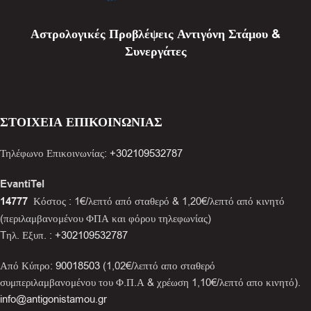
Αστρολογικές Προβλέψεις Αντιγόνη Στάμου &
Συνεργάτες
ΣΤΟΙΧΕΙΑ ΕΠΙΚΟΙΝΩΝΙΑΣ
Τηλέφωνο Επικοινωνίας:
+302109532787
EvantiTel
14777
Κόστος : 1€/λεπτό από σταθερό & 1,20€/λεπτό από κινητό
(περιλαμβανομένου ΦΠΑ και φόρου τηλεφωνίας)
Tηλ. Εξυπ. :
+302109532787
Από Κύπρο:
90018503
(1,02€/λεπτό απο σταθερό
συμπεριλαμβανομένου του Φ.Π.Α & χρέωση 1,10€/λεπτό απο κινητό).
info@antigonistamou.gr