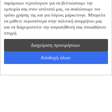
παρόμοιων τεχνολογιών για να βελτιώσουμε την
εμπειρία σας στον ιστότοπό μας, να αναλύσουμε τον
τρόπο χρήσης της και για λόγους μάρκετινγκ. Μπορείτε
να μάθετε περισσότερα στην πολιτική απορρήτου μας
ΙΒΑΝ: GR9701101370000013700609178
και να διαχειριστείτε την συγκατάθεσή σας οποιαδήποτε
στιγμή.
Διαχείριση προτιμήσεων
Αποδοχή όλων
IBAN: GR3602604620000410200675654
0
Ο ΛΟΓΑΡΙΑΣΜΟΣ ΜΟΥ
Shop
Cart
ΙΒΑΝ: GR8101403900390002002009826