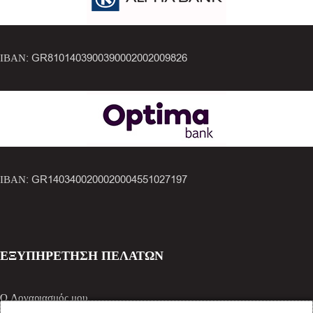
ΙΒΑΝ: GR8101403900390002002009826
ΙΒΑΝ: GR1403400200020004551027197
ΕΞΥΠΗΡΕΤΗΣΗ ΠΕΛΑΤΩΝ
Ο Λογαριασμός μου