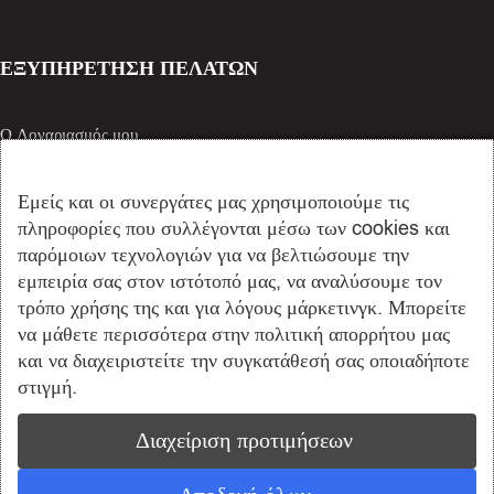
ΕΞΥΠΗΡΕΤΗΣΗ ΠΕΛΑΤΩΝ
Ο Λογαριασμός μου
Καλάθι Αγορών
Όροι Χρήσης
Εμείς και οι συνεργάτες μας χρησιμοποιούμε τις
Προσωπικά Δεδομένα
πληροφορίες που συλλέγονται μέσω των cookies και
Πολιτική Cookies
παρόμοιων τεχνολογιών για να βελτιώσουμε την
Τρόποι Πληρωμής
εμπειρία σας στον ιστότοπό μας, να αναλύσουμε τον
τρόπο χρήσης της και για λόγους μάρκετινγκ. Μπορείτε
να μάθετε περισσότερα στην πολιτική απορρήτου μας
ΒΡΕΙΤΕ ΜΑΣ ΣΤΑ SOCIAL
και να διαχειριστείτε την συγκατάθεσή σας οποιαδήποτε
στιγμή.
Διαχείριση προτιμήσεων
Copyright © 2022 antigonistamou.gr - All rights reserved. Created by