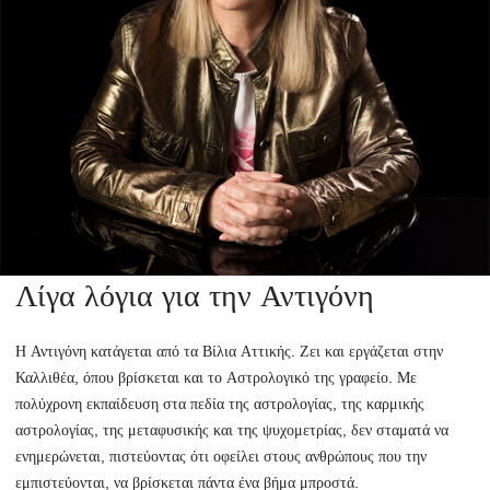
Λίγα λόγια για την Αντιγόνη
Η Αντιγόνη κατάγεται από τα Βίλια Αττικής. Ζει και εργάζεται στην
Καλλιθέα, όπου βρίσκεται και το Αστρολογικό της γραφείο. Με
πολύχρονη εκπαίδευση στα πεδία της αστρολογίας, της καρμικής
αστρολογίας, της μεταφυσικής και της ψυχομετρίας, δεν σταματά να
ενημερώνεται, πιστεύοντας ότι οφείλει στους ανθρώπους που την
εμπιστεύονται, να βρίσκεται πάντα ένα βήμα μπροστά.