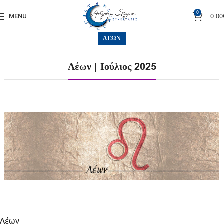
0
0.00
MENU
ΛΈΩΝ
Λέων | Ιούλιος 2025
Λέων