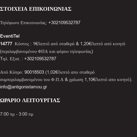
ΣΤΟΙΧΕΙΑ ΕΠΙΚΟΙΝΩΝΙΑΣ
Τηλέφωνο Επικοινωνίας:
+302109532787
EvantiTel
14777
Κόστος : 1€/λεπτό από σταθερό & 1,20€/λεπτό από κινητό
(περιλαμβανομένου ΦΠΑ και φόρου τηλεφωνίας)
Tηλ. Εξυπ. :
+302109532787
Από Κύπρο:
90018503
(1,02€/λεπτό απο σταθερό
συμπεριλαμβανομένου του Φ.Π.Α & χρέωση 1,10€/λεπτό απο κινητό).
info@antigonistamou.gr
ΩΡΑΡΙΟ ΛΕΙΤΟΥΡΓΙΑΣ
7:00 πμ - 3:00 πμ