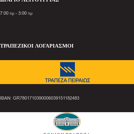
7:00 πμ - 3:00 πμ
ΤΡΑΠΕΖΙΚΟΙ ΛΟΓΑΡΙΑΣΜΟΙ
IBAN: GR7801710390006039151182483