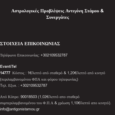
Αστρολογικές Προβλέψεις Αντιγόνη Στάμου &
Συνεργάτες
ΣΤΟΙΧΕΙΑ ΕΠΙΚΟΙΝΩΝΙΑΣ
Τηλέφωνο Επικοινωνίας:
+302109532787
EvantiTel
14777
Κόστος : 1€/λεπτό από σταθερό & 1,20€/λεπτό από κινητό
(περιλαμβανομένου ΦΠΑ και φόρου τηλεφωνίας)
Tηλ. Εξυπ. :
+302109532787
Από Κύπρο:
90018503
(1,02€/λεπτό απο σταθερό
συμπεριλαμβανομένου του Φ.Π.Α & χρέωση 1,10€/λεπτό απο κινητό).
info@antigonistamou.gr