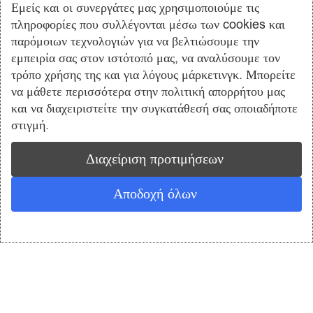
Εμείς και οι συνεργάτες μας χρησιμοποιούμε τις
πληροφορίες που συλλέγονται μέσω των cookies και
παρόμοιων τεχνολογιών για να βελτιώσουμε την
ΙΒΑΝ: GR8101403900390002002009826
εμπειρία σας στον ιστότοπό μας, να αναλύσουμε τον
τρόπο χρήσης της και για λόγους μάρκετινγκ. Μπορείτε
να μάθετε περισσότερα στην πολιτική απορρήτου μας
και να διαχειριστείτε την συγκατάθεσή σας οποιαδήποτε
στιγμή.
Διαχείριση προτιμήσεων
ΙΒΑΝ: GR1403400200020004551027197
Αποδοχή όλων
0
Ο ΛΟΓΑΡΙΑΣΜΟΣ ΜΟΥ
Shop
Cart
ΕΞΥΠΗΡΕΤΗΣΗ ΠΕΛΑΤΩΝ
Ο Λογαριασμός μου
Καλάθι Αγορών