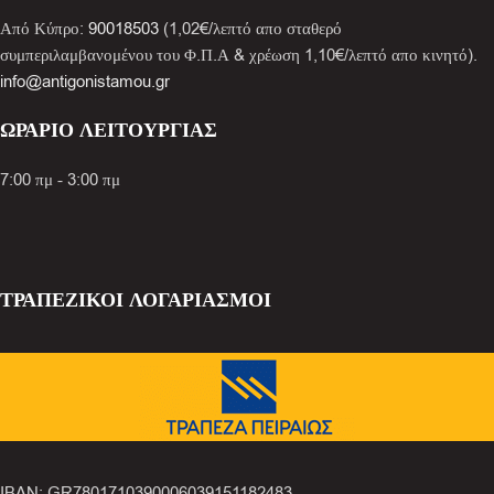
Από Κύπρο:
90018503
(1,02€/λεπτό απο σταθερό
συμπεριλαμβανομένου του Φ.Π.Α & χρέωση 1,10€/λεπτό απο κινητό).
info@antigonistamou.gr
ΩΡΑΡΙΟ ΛΕΙΤΟΥΡΓΙΑΣ
7:00 πμ - 3:00 πμ
ΤΡΑΠΕΖΙΚΟΙ ΛΟΓΑΡΙΑΣΜΟΙ
IBAN: GR7801710390006039151182483