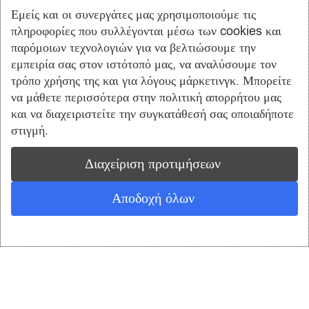
Εμείς και οι συνεργάτες μας χρησιμοποιούμε τις
πληροφορίες που συλλέγονται μέσω των cookies και
παρόμοιων τεχνολογιών για να βελτιώσουμε την
ΙΒΑΝ: GR8101403900390002002009826
εμπειρία σας στον ιστότοπό μας, να αναλύσουμε τον
τρόπο χρήσης της και για λόγους μάρκετινγκ. Μπορείτε
να μάθετε περισσότερα στην πολιτική απορρήτου μας
και να διαχειριστείτε την συγκατάθεσή σας οποιαδήποτε
στιγμή.
Διαχείριση προτιμήσεων
ΙΒΑΝ: GR1403400200020004551027197
Αποδοχή όλων
0
Ο ΛΟΓΑΡΙΑΣΜΟΣ ΜΟΥ
Shop
Cart
ΕΞΥΠΗΡΕΤΗΣΗ ΠΕΛΑΤΩΝ
Ο Λογαριασμός μου
Καλάθι Αγορών